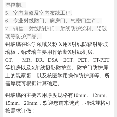
湿控制、
5
、室内装修及室内布线工程
.
6
、专业射线防门、病房门、气密门生产。
7
、销售：射线防护门、射线防护涂料、铅玻
璃等防护产品。
铅玻璃在医学领域又称医用
X
射线防辐射铅玻
璃板，铅玻璃主要用作诊断
X
射线机房、
CT
、、MR、DR、DSA、
ECT
、
PET
、
CT-PET
等机房以及
X
射线摄影防护室、防护门防护屏
上的观察窗，以及核医学用操作防护屏等。所
需厚度可根据计算确定。
铅玻璃的主要常用厚度规格有
10mm
、
12mm
、
15mm
、
20mm
，欢迎您前来选购，特殊规格可
按需求订做！